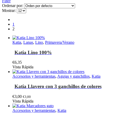
Filter
Ordenar por:
Mostrar:
1
2
Katia
,
Lanas
,
Lino
,
Primavera/Verano
Katia Lino 100%
€
6,35
Este
Vista Rápida
producto
tiene
Accesorios y herramientas
,
Agujas y ganchillos
,
Katia
múltiples
variantes.
Katia Llavero con 3 ganchillos de colores
Las
opciones
€
3,00
€
3,00
se
Vista Rápida
pueden
elegir
Accesorios y herramientas
,
Katia
en