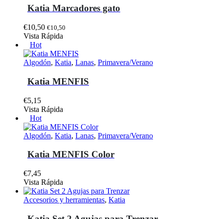
la
Katia Marcadores gato
página
de
€
10,50
€
10,50
producto
Vista Rápida
Hot
Algodón
,
Katia
,
Lanas
,
Primavera/Verano
Katia MENFIS
€
5,15
Este
Vista Rápida
producto
Hot
tiene
múltiples
Algodón
,
Katia
,
Lanas
,
Primavera/Verano
variantes.
Las
Katia MENFIS Color
opciones
se
€
7,45
pueden
Este
Vista Rápida
elegir
producto
en
tiene
Accesorios y herramientas
,
Katia
la
múltiples
página
variantes.
Katia Set 2 Agujas para Trenzar