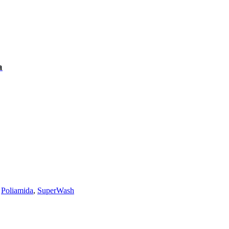
a
,
Poliamida
,
SuperWash