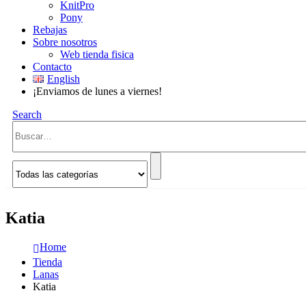
KnitPro
Pony
Rebajas
Sobre nosotros
Web tienda fisica
Contacto
English
¡Enviamos de lunes a viernes!
Search
Katia
Home
Tienda
Lanas
Katia