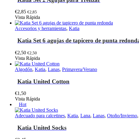
de
Las
producto
opciones
€
2,85
€
2,85
se
Vista Rápida
pueden
elegir
Accesorios y herramientas
,
Katia
en
la
Katia Set 6 agujas de tapicero de punta redond
página
de
€
2,50
€
2,50
producto
Vista Rápida
Algodón
,
Katia
,
Lanas
,
Primavera/Verano
Katia United Cotton
€
1,50
Este
Vista Rápida
producto
Hot
tiene
múltiples
Adecuado para calcetines
,
Katia
,
Lana
,
Lanas
,
Otoño/Invierno
variantes.
Las
Katia United Socks
opciones
se