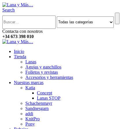
Search
Contacta con nosotros
+34 673 398 010
Inicio
Tienda
Lanas
Agujas y ganchillos
Folletos y revistas
Accesorios y herramientas
Nuestras marcas
Katia
Concept
Lanas STOP
Schachenmayr
Sandnesgarn
addi
KnitPro
Pony