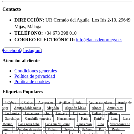
Contacto
DIRECCIÓN:
UR Cerrado del Aguila, Los Iris 2-10, 29649
Mijas, Málaga
TELÉFONO:
+34 673 398 010
CORREO ELECTRÓNICO:
info@lanasdenoruega.es
Facebook
Instagram
Atención al cliente
Condiciones generales
Política de privacidad
Política de cookies
Etiquetas Populares
4 Cabos
6 Cabos
Accesorios
Acrílico
Addi
Agujas circulares
Agujas de
tejer
Agujas doble punta
Algodón
Algodón Mako
Alpaca
Amigurumi
Cachemira
Calcetines
chal
Concept
Extrafine
Fieltro
Folletos
Ganchillos
Ganchillo tunecino
Herramientas
Katia
KnitPro
Lana
Lana
Merino
Lana para bebé
Lana sin Mulesing
Lanas Stop
Lino
Marcadores de
punto
Medidor de agujas
Mohair
Orgánico
Pañuelo
Pony
Regia