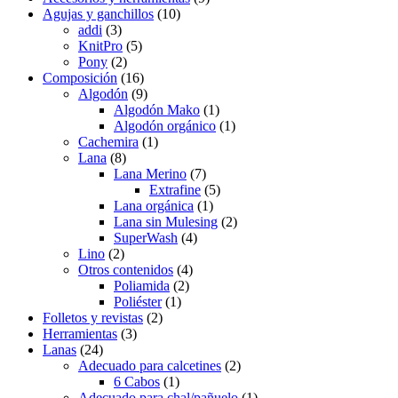
Agujas y ganchillos
(10)
addi
(3)
KnitPro
(5)
Pony
(2)
Composición
(16)
Algodón
(9)
Algodón Mako
(1)
Algodón orgánico
(1)
Cachemira
(1)
Lana
(8)
Lana Merino
(7)
Extrafine
(5)
Lana orgánica
(1)
Lana sin Mulesing
(2)
SuperWash
(4)
Lino
(2)
Otros contenidos
(4)
Poliamida
(2)
Poliéster
(1)
Folletos y revistas
(2)
Herramientas
(3)
Lanas
(24)
Adecuado para calcetines
(2)
6 Cabos
(1)
Adecuado para chal/pañuelo
(1)