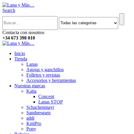
Search
Contacta con nosotros
+34 673 398 010
Inicio
Tienda
Lanas
Agujas y ganchillos
Folletos y revistas
Accesorios y herramientas
Nuestras marcas
Katia
Concept
Lanas STOP
Schachenmayr
Sandnesgarn
addi
KnitPro
Pony