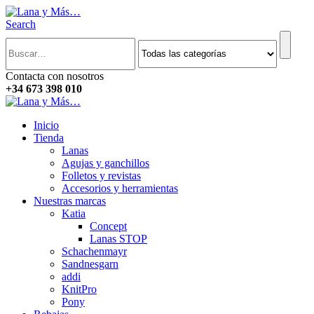
Search
Contacta con nosotros
+34 673 398 010
Inicio
Tienda
Lanas
Agujas y ganchillos
Folletos y revistas
Accesorios y herramientas
Nuestras marcas
Katia
Concept
Lanas STOP
Schachenmayr
Sandnesgarn
addi
KnitPro
Pony