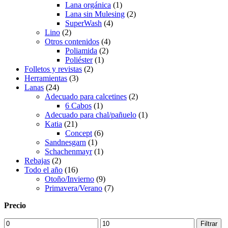
Lana orgánica
(1)
Lana sin Mulesing
(2)
SuperWash
(4)
Lino
(2)
Otros contenidos
(4)
Poliamida
(2)
Poliéster
(1)
Folletos y revistas
(2)
Herramientas
(3)
Lanas
(24)
Adecuado para calcetines
(2)
6 Cabos
(1)
Adecuado para chal/pañuelo
(1)
Katia
(21)
Concept
(6)
Sandnesgarn
(1)
Schachenmayr
(1)
Rebajas
(2)
Todo el año
(16)
Otoño/Invierno
(9)
Primavera/Verano
(7)
Precio
Precio
Precio
Filtrar