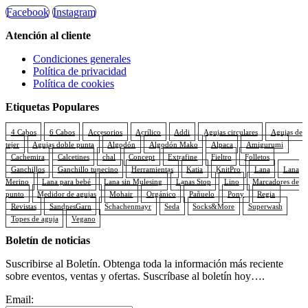
Facebook
Instagram
Atención al cliente
Condiciones generales
Política de privacidad
Política de cookies
Etiquetas Populares
4 Cabos
6 Cabos
Accesorios
Acrílico
Addi
Agujas circulares
Agujas de
tejer
Agujas doble punta
Algodón
Algodón Mako
Alpaca
Amigurumi
Cachemira
Calcetines
chal
Concept
Extrafine
Fieltro
Folletos
Ganchillos
Ganchillo tunecino
Herramientas
Katia
KnitPro
Lana
Lana
Merino
Lana para bebé
Lana sin Mulesing
Lanas Stop
Lino
Marcadores de
punto
Medidor de agujas
Mohair
Orgánico
Pañuelo
Pony
Regia
Revistas
SandnesGarn
Schachenmayr
Seda
Socks&More
Superwash
Topes de aguja
Vegano
Boletín de noticias
Suscribirse al Boletín. Obtenga toda la información más reciente
sobre eventos, ventas y ofertas. Suscríbase al boletín hoy….
Email: