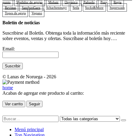
punto
Medidor de agujas
Mohair
Orgánico
Pañuelo
Pony
Regia
Revistas
SandnesGarn
Schachenmayr
Seda
Socks&More
Superwash
Topes de aguja
Vegano
Boletín de noticias
Suscribirse al Boletín. Obtenga toda la información más reciente
sobre eventos, ventas y ofertas. Suscríbase al boletín hoy….
Email:
© Lanas de Noruega - 2026
home
Acabas de agregar este producto al carrito:
Ver carrito
Seguir
Menú principal
Top Navigation