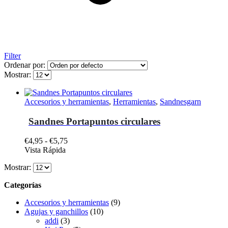
Filter
Ordenar por:
Mostrar:
Accesorios y herramientas
,
Herramientas
,
Sandnesgarn
Sandnes Portapuntos circulares
Rango
€
4,95
-
€
5,75
Este
de
Vista Rápida
producto
precios:
Mostrar:
tiene
desde
múltiples
€4,95
Categorías
variantes.
hasta
Las
€5,75
Accesorios y herramientas
(9)
opciones
Agujas y ganchillos
(10)
se
addi
(3)
pueden