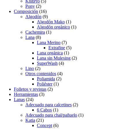
KnitPro
(5)
elegir
Pony
(2)
en
Composición
(16)
la
Algodón
(9)
página
Algodón Mako
(1)
de
Algodón orgánico
(1)
producto
Cachemira
(1)
Lana
(8)
Lana Merino
(7)
Extrafine
(5)
Lana orgánica
(1)
Lana sin Mulesing
(2)
SuperWash
(4)
Lino
(2)
Otros contenidos
(4)
Poliamida
(2)
Poliéster
(1)
Folletos y revistas
(2)
Herramientas
(3)
Lanas
(24)
Adecuado para calcetines
(2)
6 Cabos
(1)
Adecuado para chal/pañuelo
(1)
Katia
(21)
Concept
(6)