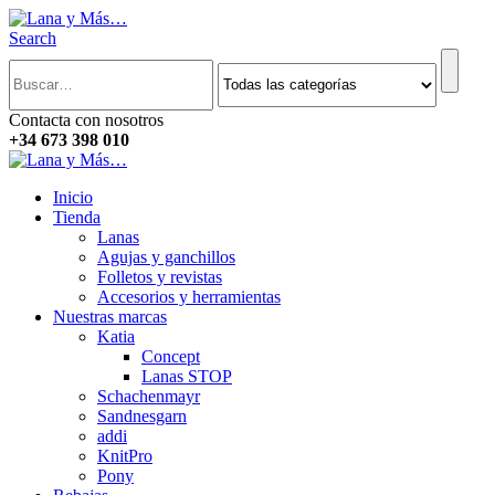
Search
Contacta con nosotros
+34 673 398 010
Inicio
Tienda
Lanas
Agujas y ganchillos
Folletos y revistas
Accesorios y herramientas
Nuestras marcas
Katia
Concept
Lanas STOP
Schachenmayr
Sandnesgarn
addi
KnitPro
Pony