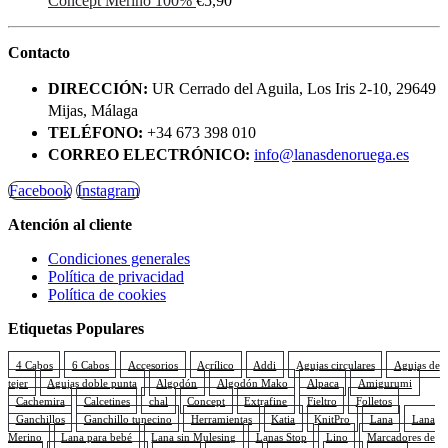
Concept Merino 100%
€
5,90
Contacto
DIRECCIÓN:
UR Cerrado del Aguila, Los Iris 2-10, 29649
Mijas, Málaga
TELÉFONO:
+34 673 398 010
CORREO ELECTRÓNICO:
info@lanasdenoruega.es
Facebook
Instagram
Atención al cliente
Condiciones generales
Política de privacidad
Política de cookies
Etiquetas Populares
4 Cabos
6 Cabos
Accesorios
Acrílico
Addi
Agujas circulares
Agujas de
tejer
Agujas doble punta
Algodón
Algodón Mako
Alpaca
Amigurumi
Cachemira
Calcetines
chal
Concept
Extrafine
Fieltro
Folletos
Ganchillos
Ganchillo tunecino
Herramientas
Katia
KnitPro
Lana
Lana
Merino
Lana para bebé
Lana sin Mulesing
Lanas Stop
Lino
Marcadores de