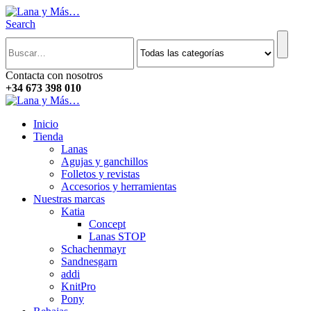
Search
Contacta con nosotros
+34 673 398 010
Inicio
Tienda
Lanas
Agujas y ganchillos
Folletos y revistas
Accesorios y herramientas
Nuestras marcas
Katia
Concept
Lanas STOP
Schachenmayr
Sandnesgarn
addi
KnitPro
Pony