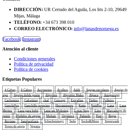
DIRECCIÓN:
UR Cerrado del Aguila, Los Iris 2-10, 29649
Mijas, Málaga
TELÉFONO:
+34 673 398 010
CORREO ELECTRÓNICO:
info@lanasdenoruega.es
Facebook
Instagram
Atención al cliente
Condiciones generales
Política de privacidad
Política de cookies
Etiquetas Populares
4 Cabos
6 Cabos
Accesorios
Acrílico
Addi
Agujas circulares
Agujas de
tejer
Agujas doble punta
Algodón
Algodón Mako
Alpaca
Amigurumi
Cachemira
Calcetines
chal
Concept
Extrafine
Fieltro
Folletos
Ganchillos
Ganchillo tunecino
Herramientas
Katia
KnitPro
Lana
Lana
Merino
Lana para bebé
Lana sin Mulesing
Lanas Stop
Lino
Marcadores de
punto
Medidor de agujas
Mohair
Orgánico
Pañuelo
Pony
Regia
Revistas
SandnesGarn
Schachenmayr
Seda
Socks&More
Superwash
Topes de aguja
Vegano