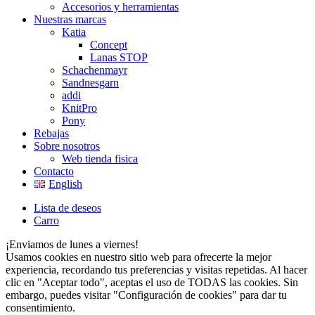
Accesorios y herramientas
Nuestras marcas
Katia
Concept
Lanas STOP
Schachenmayr
Sandnesgarn
addi
KnitPro
Pony
Rebajas
Sobre nosotros
Web tienda fisica
Contacto
English
Lista de deseos
Carro
¡Enviamos de lunes a viernes!
Usamos cookies en nuestro sitio web para ofrecerte la mejor
experiencia, recordando tus preferencias y visitas repetidas. Al hacer
clic en "Aceptar todo", aceptas el uso de TODAS las cookies. Sin
embargo, puedes visitar "Configuración de cookies" para dar tu
consentimiento.