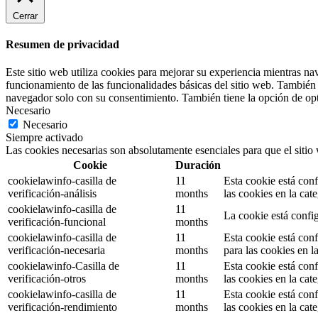
Cerrar
Resumen de privacidad
Este sitio web utiliza cookies para mejorar su experiencia mientras na
funcionamiento de las funcionalidades básicas del sitio web. También 
navegador solo con su consentimiento. También tiene la opción de opta
Necesario
Necesario
Siempre activado
Las cookies necesarias son absolutamente esenciales para que el sitio
Cookie
Duración
cookielawinfo-casilla de
11
Esta cookie está con
verificación-análisis
months
las cookies en la cat
cookielawinfo-casilla de
11
La cookie está confi
verificación-funcional
months
cookielawinfo-casilla de
11
Esta cookie está con
verificación-necesaria
months
para las cookies en l
cookielawinfo-Casilla de
11
Esta cookie está con
verificación-otros
months
las cookies en la cat
cookielawinfo-casilla de
11
Esta cookie está con
verificación-rendimiento
months
las cookies en la ca