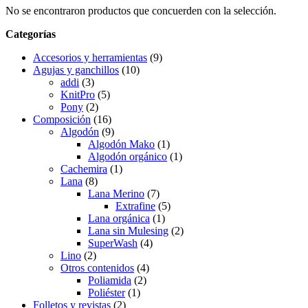
No se encontraron productos que concuerden con la selección.
Categorías
Accesorios y herramientas
(9)
Agujas y ganchillos
(10)
addi
(3)
KnitPro
(5)
Pony
(2)
Composición
(16)
Algodón
(9)
Algodón Mako
(1)
Algodón orgánico
(1)
Cachemira
(1)
Lana
(8)
Lana Merino
(7)
Extrafine
(5)
Lana orgánica
(1)
Lana sin Mulesing
(2)
SuperWash
(4)
Lino
(2)
Otros contenidos
(4)
Poliamida
(2)
Poliéster
(1)
Folletos y revistas
(2)