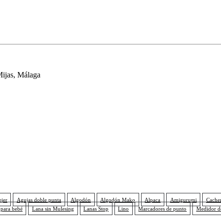
Mijas, Málaga
ejer
Agujas doble punta
Algodón
Algodón Mako
Alpaca
Amigurumi
Cache
 para bebé
Lana sin Mulesing
Lanas Stop
Lino
Marcadores de punto
Medidor d