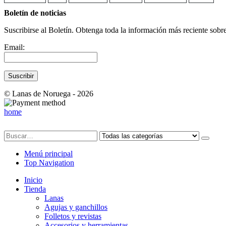
Boletín de noticias
Suscribirse al Boletín. Obtenga toda la información más reciente sobre
Email:
© Lanas de Noruega - 2026
home
Menú principal
Top Navigation
Inicio
Tienda
Lanas
Agujas y ganchillos
Folletos y revistas
Accesorios y herramientas