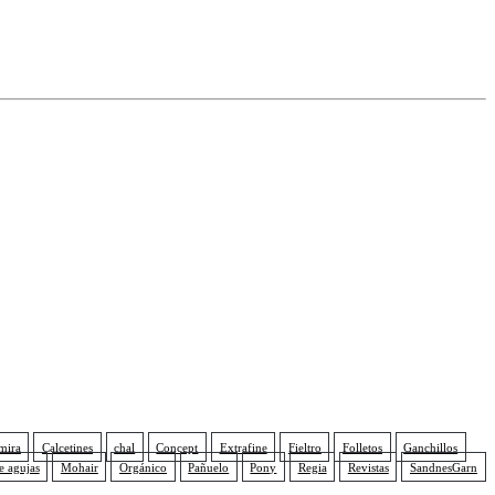
mira
Calcetines
chal
Concept
Extrafine
Fieltro
Folletos
Ganchillos
e agujas
Mohair
Orgánico
Pañuelo
Pony
Regia
Revistas
SandnesGarn