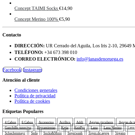
Concept TAIMI Socks
€
14,90
Concept Merino 100%
€
5,90
Contacto
DIRECCIÓN:
UR Cerrado del Aguila, Los Iris 2-10, 29649 
TELÉFONO:
+34 673 398 010
CORREO ELECTRÓNICO:
info@lanasdenoruega.es
Facebook
Instagram
Atención al cliente
Condiciones generales
Política de privacidad
Política de cookies
Etiquetas Populares
4 Cabos
6 Cabos
Accesorios
Acrílico
Addi
Agujas circulares
Agujas de t
Ganchillo tunecino
Herramientas
Katia
KnitPro
Lana
Lana Merino
Lana
Schachenmayr
Seda
Socks&More
Superwash
Topes de aguja
Vegano