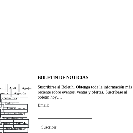
BOLETÍN DE NOTICIAS
Suscribirse al Boletín. Obtenga toda la información más
ico
Addi
Agujas
reciente sobre eventos, ventas y ofertas. Suscríbase al
 punta
Algodón
boletín hoy….
Cachemira
Fieltro
Email:
no
Herramientas
Lana para bebé
Marcadores de
rgánico
Pañuelo
Schachenmayr