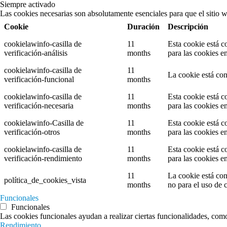
Siempre activado
Las cookies necesarias son absolutamente esenciales para que el sitio 
Cookie
Duración
Descripción
cookielawinfo-casilla de
11
Esta cookie está c
verificación-análisis
months
para las cookies en
cookielawinfo-casilla de
11
La cookie está con
verificación-funcional
months
cookielawinfo-casilla de
11
Esta cookie está c
verificación-necesaria
months
para las cookies e
cookielawinfo-Casilla de
11
Esta cookie está c
verificación-otros
months
para las cookies en
cookielawinfo-casilla de
11
Esta cookie está c
verificación-rendimiento
months
para las cookies e
11
La cookie está con
política_de_cookies_vista
months
no para el uso de 
Funcionales
Funcionales
Las cookies funcionales ayudan a realizar ciertas funcionalidades, como 
Rendimiento