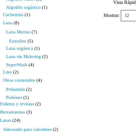
Este
Vista Rápid
Algodón orgánico
(1)
producto
tiene
Cachemira
(1)
Mostrar:
múltiples
Lana
(8)
variantes.
Las
Lana Merino
(7)
opciones
se
Extrafine
(5)
pueden
Lana orgánica
(1)
elegir
Lana sin Mulesing
(2)
en
la
SuperWash
(4)
página
Lino
(2)
de
producto
Otros contenidos
(4)
Poliamida
(2)
Poliéster
(1)
Folletos y revistas
(2)
Herramientas
(3)
Lanas
(24)
Adecuado para calcetines
(2)