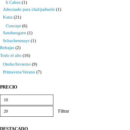
6 Cabos
(1)
Adecuado para chal/pañuelo
(1)
Katia
(21)
Concept
(6)
Sandnesgarn
(1)
Schachenmayr
(1)
Rebajas
(2)
Todo el año
(16)
Otoño/Invierno
(9)
Primavera/Verano
(7)
PRECIO
Precio
Precio
mínimo
máximo
Filtrar
DESTACADO