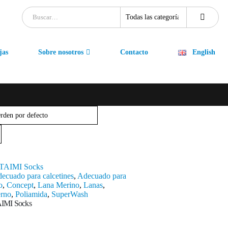
jas
Sobre nosotros
Contacto
English
ecuado para calcetines
,
Adecuado para
o
,
Concept
,
Lana Merino
,
Lanas
,
erno
,
Poliamida
,
SuperWash
AIMI Socks