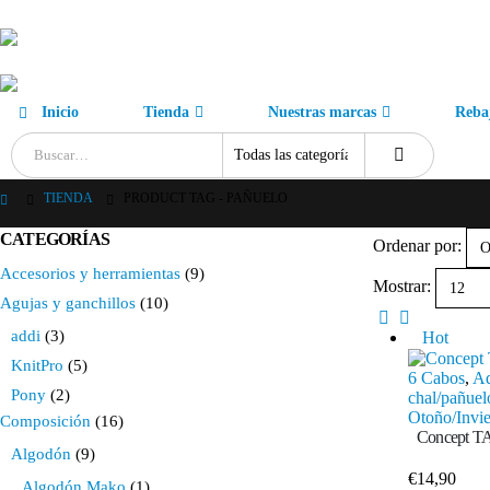
Inicio
Tienda
Nuestras marcas
Reba
TIENDA
PRODUCT TAG -
PAÑUELO
CATEGORÍAS
Ordenar por:
Accesorios y herramientas
(9)
Mostrar:
Agujas y ganchillos
(10)
addi
(3)
Hot
KnitPro
(5)
6 Cabos
,
Ad
Pony
(2)
chal/pañuel
Otoño/Invi
Composición
(16)
Concept T
Algodón
(9)
€
14,90
Algodón Mako
(1)