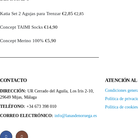
Katia Set 2 Agujas para Trenzar
€
2,85
Katia Set 2 Agujas 
€
2,85
Concept TAIMI Socks
€
14,90
Concept TAIMI Soc
Concept Merino 100%
€
5,90
Concept Merino 1
CONTACTO
ATENCIÓN AL
Condiciones gener
DIRECCIÓN:
UR Cerrado del Aguila, Los Iris 2-10,
29649 Mijas, Málaga
Política de privaci
TELÉFONO:
+34 673 398 010
Política de cookies
CORREO ELECTRÓNICO:
info@lanasdenoruega.es