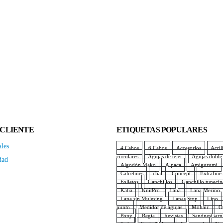
para Trenzar
€
2,85
€
2,85
ks
€
14,90
00%
€
5,90
 CLIENTE
ETIQUETAS POPULARES
ales
4 Cabos
6 Cabos
Accesorios
Acríl
circulares
Agujas de tejer
Agujas doble
dad
Algodón Mako
Alpaca
Amigurumi
Calcetines
chal
Concept
Extrafine
Folletos
Ganchillos
Ganchillo tuneci
Katia
KnitPro
Lana
Lana Merino
Lana sin Mulesing
Lanas Stop
Lino
punto
Medidor de agujas
Mohair
O
Pony
Regia
Revistas
SandnesGarn