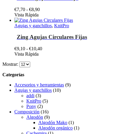
página
Las
€5,70
de
opciones
Rango
€
7,70
-
€
8,90
producto
se
Este
de
Vista Rápida
pueden
producto
precios:
elegir
tiene
desde
Agujas y ganchillos
,
KnitPro
en
múltiples
€7,70
la
variantes.
hasta
Zing Agujas Circulares Fijas
página
Las
€8,90
de
opciones
Rango
€
9,10
-
€
10,40
producto
se
Este
de
Vista Rápida
pueden
producto
precios:
elegir
Mostrar:
tiene
desde
en
múltiples
€9,10
la
Categorías
variantes.
hasta
página
Las
€10,40
de
Accesorios y herramientas
(9)
opciones
producto
Agujas y ganchillos
(10)
se
addi
(3)
pueden
KnitPro
(5)
elegir
Pony
(2)
en
Composición
(16)
la
Algodón
(9)
página
Algodón Mako
(1)
de
Algodón orgánico
(1)
producto
Cachemira
(1)