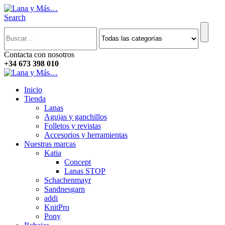
Search
Contacta con nosotros
+34 673 398 010
Inicio
Tienda
Lanas
Agujas y ganchillos
Folletos y revistas
Accesorios y herramientas
Nuestras marcas
Katia
Concept
Lanas STOP
Schachenmayr
Sandnesgarn
addi
KnitPro
Pony