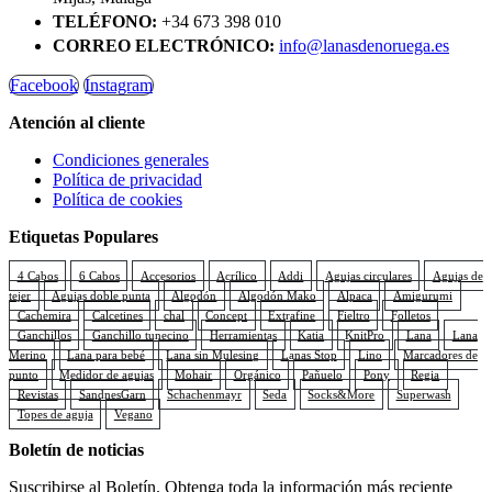
TELÉFONO:
+34 673 398 010
CORREO ELECTRÓNICO:
info@lanasdenoruega.es
Facebook
Instagram
Atención al cliente
Condiciones generales
Política de privacidad
Política de cookies
Etiquetas Populares
4 Cabos
6 Cabos
Accesorios
Acrílico
Addi
Agujas circulares
Agujas de
tejer
Agujas doble punta
Algodón
Algodón Mako
Alpaca
Amigurumi
Cachemira
Calcetines
chal
Concept
Extrafine
Fieltro
Folletos
Ganchillos
Ganchillo tunecino
Herramientas
Katia
KnitPro
Lana
Lana
Merino
Lana para bebé
Lana sin Mulesing
Lanas Stop
Lino
Marcadores de
punto
Medidor de agujas
Mohair
Orgánico
Pañuelo
Pony
Regia
Revistas
SandnesGarn
Schachenmayr
Seda
Socks&More
Superwash
Topes de aguja
Vegano
Boletín de noticias
Suscribirse al Boletín. Obtenga toda la información más reciente