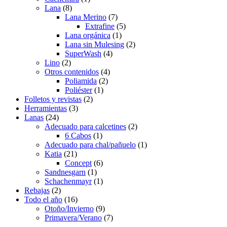
Lana
(8)
Lana Merino
(7)
Extrafine
(5)
Lana orgánica
(1)
Lana sin Mulesing
(2)
SuperWash
(4)
Lino
(2)
Otros contenidos
(4)
Poliamida
(2)
Poliéster
(1)
Folletos y revistas
(2)
Herramientas
(3)
Lanas
(24)
Adecuado para calcetines
(2)
6 Cabos
(1)
Adecuado para chal/pañuelo
(1)
Katia
(21)
Concept
(6)
Sandnesgarn
(1)
Schachenmayr
(1)
Rebajas
(2)
Todo el año
(16)
Otoño/Invierno
(9)
Primavera/Verano
(7)