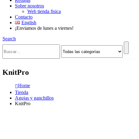
Rebajas
Sobre nosotros
Web tienda fisica
Contacto
English
¡Enviamos de lunes a viernes!
Search
KnitPro
Home
Tienda
Agujas y ganchillos
KnitPro