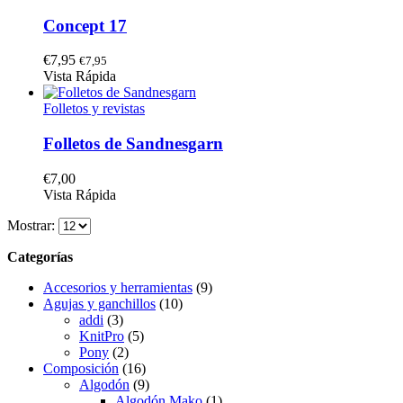
Concept 17
€
7,95
€
7,95
Vista Rápida
Folletos y revistas
Folletos de Sandnesgarn
€
7,00
Este
Vista Rápida
producto
Mostrar:
tiene
múltiples
Categorías
variantes.
Las
Accesorios y herramientas
(9)
opciones
Agujas y ganchillos
(10)
se
addi
(3)
pueden
KnitPro
(5)
elegir
Pony
(2)
en
Composición
(16)
la
Algodón
(9)
página
Algodón Mako
(1)