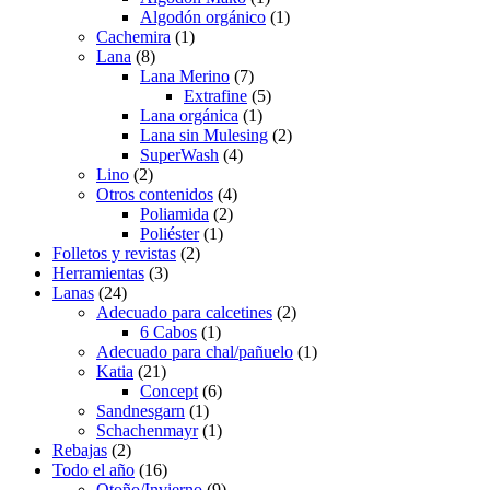
de
Algodón orgánico
(1)
producto
Cachemira
(1)
Lana
(8)
Lana Merino
(7)
Extrafine
(5)
Lana orgánica
(1)
Lana sin Mulesing
(2)
SuperWash
(4)
Lino
(2)
Otros contenidos
(4)
Poliamida
(2)
Poliéster
(1)
Folletos y revistas
(2)
Herramientas
(3)
Lanas
(24)
Adecuado para calcetines
(2)
6 Cabos
(1)
Adecuado para chal/pañuelo
(1)
Katia
(21)
Concept
(6)
Sandnesgarn
(1)
Schachenmayr
(1)
Rebajas
(2)
Todo el año
(16)
Otoño/Invierno
(9)