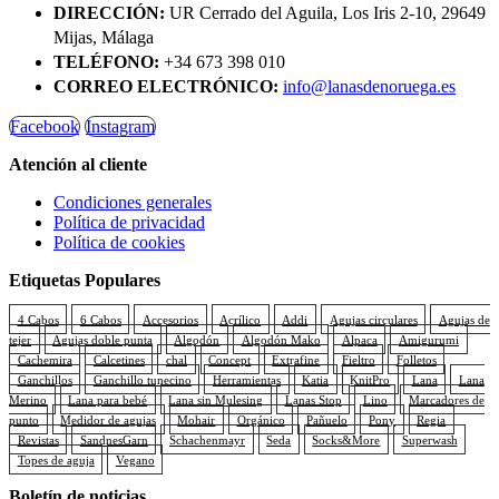
DIRECCIÓN:
UR Cerrado del Aguila, Los Iris 2-10, 29649
Mijas, Málaga
TELÉFONO:
+34 673 398 010
CORREO ELECTRÓNICO:
info@lanasdenoruega.es
Facebook
Instagram
Atención al cliente
Condiciones generales
Política de privacidad
Política de cookies
Etiquetas Populares
4 Cabos
6 Cabos
Accesorios
Acrílico
Addi
Agujas circulares
Agujas de
tejer
Agujas doble punta
Algodón
Algodón Mako
Alpaca
Amigurumi
Cachemira
Calcetines
chal
Concept
Extrafine
Fieltro
Folletos
Ganchillos
Ganchillo tunecino
Herramientas
Katia
KnitPro
Lana
Lana
Merino
Lana para bebé
Lana sin Mulesing
Lanas Stop
Lino
Marcadores de
punto
Medidor de agujas
Mohair
Orgánico
Pañuelo
Pony
Regia
Revistas
SandnesGarn
Schachenmayr
Seda
Socks&More
Superwash
Topes de aguja
Vegano
Boletín de noticias