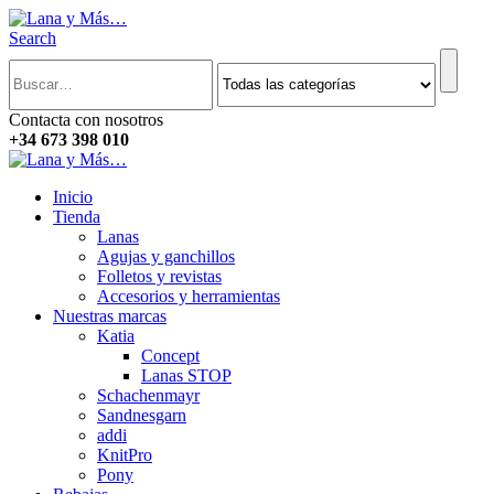
Search
Contacta con nosotros
+34 673 398 010
Inicio
Tienda
Lanas
Agujas y ganchillos
Folletos y revistas
Accesorios y herramientas
Nuestras marcas
Katia
Concept
Lanas STOP
Schachenmayr
Sandnesgarn
addi
KnitPro
Pony