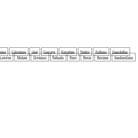
mira
Calcetines
chal
Concept
Extrafine
Fieltro
Folletos
Ganchillos
e agujas
Mohair
Orgánico
Pañuelo
Pony
Regia
Revistas
SandnesGarn