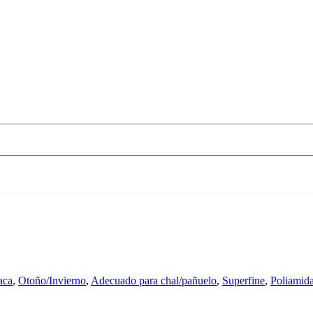
aca
,
Otoño/Invierno
,
Adecuado para chal/pañuelo
,
Superfine
,
Poliamid