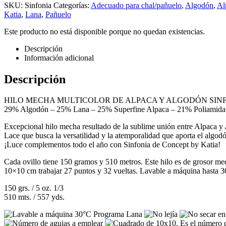
SKU:
Sinfonia
Categorías:
Adecuado para chal/pañuelo
,
Algodón
,
Al
Katia
,
Lana
,
Pañuelo
Este producto no está disponible porque no quedan existencias.
Descripción
Información adicional
Descripción
HILO MECHA MULTICOLOR DE ALPACA Y ALGODÓN SIN
29% Algodón – 25% Lana – 25% Superfine Alpaca – 21% Poliamida
Excepcional hilo mecha resultado de la sublime unión entre Alpaca y A
Lace que busca la versatilidad y la atemporalidad que aporta el algod
¡Luce complementos todo el año con Sinfonia de Concept by Katia!
Cada ovillo tiene 150 gramos y 510 metros. Este hilo es de grosor medi
10×10 cm trabajar 27 puntos y 32 vueltas. Lavable a máquina hasta 3
150 grs. / 5 oz. 1/3
510 mts. / 557 yds.