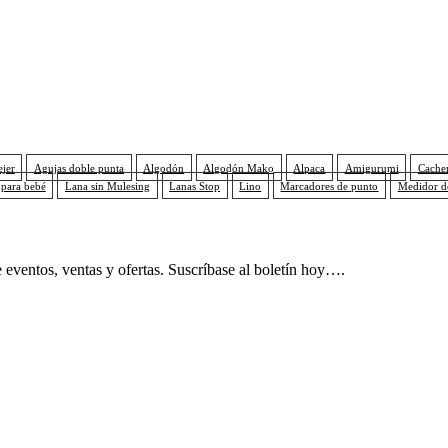
ejer
Agujas doble punta
Algodón
Algodón Mako
Alpaca
Amigurumi
Cache
 para bebé
Lana sin Mulesing
Lanas Stop
Lino
Marcadores de punto
Medidor d
 eventos, ventas y ofertas. Suscríbase al boletín hoy….