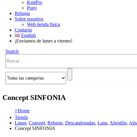
KnitPro
Pony
Rebajas
Sobre nosotros
Web tienda fisica
Contacto
English
¡Enviamos de lunes a viernes!
Search
Concept SINFONIA
Home
Tienda
Lanas
,
Concept
,
Rebajas
,
Descatalogadas
,
Lana
,
Algodón
,
Alp
Concept SINFONIA