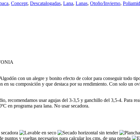
paca
,
Concept
,
Descatalogadas
,
Lana
,
Lanas
,
Otoño/Invierno
,
Poliami
FONIA
lgodón con un alegre y bonito efecto de color para conseguir todo tipo 
ón en su composición y que destaca por su rendimiento. Con solo un ovi
o, recomendamos usar agujas del 3-3,5 y ganchillo del 3,5-4. Para realiz
0ºC en programa para lana. No usar secadora.