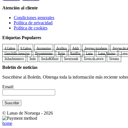
Atención al cliente
Condiciones generales
Política de privacidad
Política de cookies
Etiquetas Populares
4 Cabos
6 Cabos
Accesorios
Acrílico
Addi
Agujas circulares
Agujas de t
Ganchillo tunecino
Herramientas
Katia
KnitPro
Lana
Lana Merino
Lana
Schachenmayr
Seda
Socks&More
Superwash
Topes de aguja
Vegano
Boletín de noticias
Suscribirse al Boletín. Obtenga toda la información más reciente sobre
Email:
© Lanas de Noruega - 2026
home