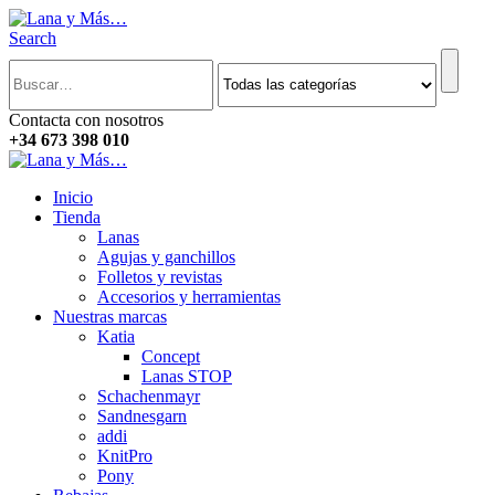
Search
Contacta con nosotros
+34 673 398 010
Inicio
Tienda
Lanas
Agujas y ganchillos
Folletos y revistas
Accesorios y herramientas
Nuestras marcas
Katia
Concept
Lanas STOP
Schachenmayr
Sandnesgarn
addi
KnitPro
Pony