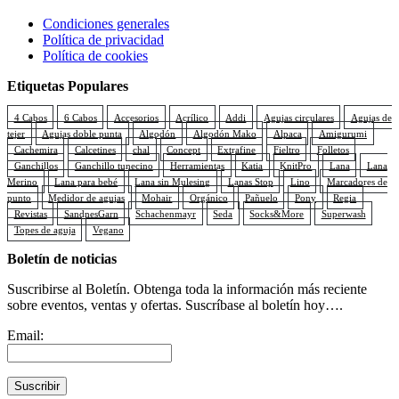
Condiciones generales
Política de privacidad
Política de cookies
Etiquetas Populares
4 Cabos
6 Cabos
Accesorios
Acrílico
Addi
Agujas circulares
Agujas de
tejer
Agujas doble punta
Algodón
Algodón Mako
Alpaca
Amigurumi
Cachemira
Calcetines
chal
Concept
Extrafine
Fieltro
Folletos
Ganchillos
Ganchillo tunecino
Herramientas
Katia
KnitPro
Lana
Lana
Merino
Lana para bebé
Lana sin Mulesing
Lanas Stop
Lino
Marcadores de
punto
Medidor de agujas
Mohair
Orgánico
Pañuelo
Pony
Regia
Revistas
SandnesGarn
Schachenmayr
Seda
Socks&More
Superwash
Topes de aguja
Vegano
Boletín de noticias
Suscribirse al Boletín. Obtenga toda la información más reciente
sobre eventos, ventas y ofertas. Suscríbase al boletín hoy….
Email: