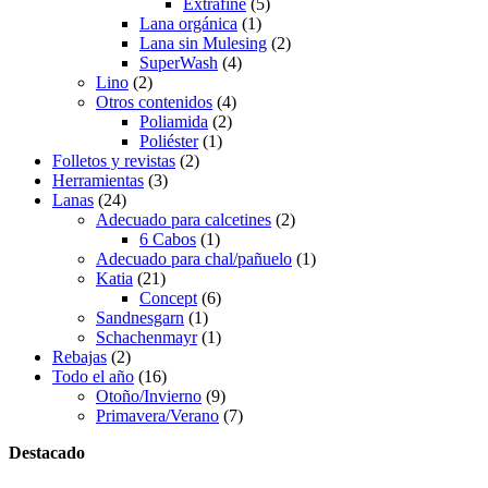
Extrafine
(5)
Lana orgánica
(1)
Lana sin Mulesing
(2)
SuperWash
(4)
Lino
(2)
Otros contenidos
(4)
Poliamida
(2)
Poliéster
(1)
Folletos y revistas
(2)
Herramientas
(3)
Lanas
(24)
Adecuado para calcetines
(2)
6 Cabos
(1)
Adecuado para chal/pañuelo
(1)
Katia
(21)
Concept
(6)
Sandnesgarn
(1)
Schachenmayr
(1)
Rebajas
(2)
Todo el año
(16)
Otoño/Invierno
(9)
Primavera/Verano
(7)
Destacado