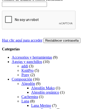
Haz clic aquí para acceder
Restablecer contraseña
Categorías
Accesorios y herramientas
(9)
Agujas y ganchillos
(10)
addi
(3)
KnitPro
(5)
Pony
(2)
Composición
(16)
Algodón
(9)
Algodón Mako
(1)
Algodón orgánico
(1)
Cachemira
(1)
Lana
(8)
Lana Merino
(7)