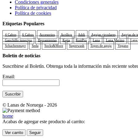
Condiciones generales
de
Política de privacidad
producto
Política de cookies
Etiquetas Populares
4 Cabos
6 Cabos
Accesorios
Acrílico
Addi
Agujas circulares
Agujas de t
Ganchillo tunecino
Herramientas
Katia
KnitPro
Lana
Lana Merino
Lana
Schachenmayr
Seda
Socks&More
Superwash
Topes de aguja
Vegano
Boletín de noticias
Suscribirse al Boletín. Obtenga toda la información más reciente sobre
Email:
© Lanas de Noruega - 2026
home
Acabas de agregar este producto al carrito:
Ver carrito
Seguir