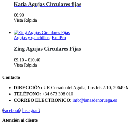
Las
€8,90
Katia Agujas Circulares fijas
opciones
se
€
6,90
pueden
Este
Vista Rápida
elegir
producto
en
tiene
la
múltiples
página
Agujas y ganchillos
,
KnitPro
variantes.
de
Las
producto
Zing Agujas Circulares Fijas
opciones
se
Rango
€
9,10
-
€
10,40
pueden
Este
de
Vista Rápida
elegir
producto
precios:
en
tiene
desde
la
Contacto
múltiples
€9,10
página
variantes.
hasta
de
DIRECCIÓN:
UR Cerrado del Aguila, Los Iris 2-10, 29649 
Las
€10,40
producto
TELÉFONO:
+34 673 398 010
opciones
CORREO ELECTRÓNICO:
info@lanasdenoruega.es
se
pueden
Facebook
Instagram
elegir
en
Atención al cliente
la
página