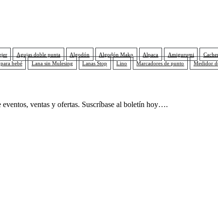
ejer
Agujas doble punta
Algodón
Algodón Mako
Alpaca
Amigurumi
Cache
 para bebé
Lana sin Mulesing
Lanas Stop
Lino
Marcadores de punto
Medidor d
 eventos, ventas y ofertas. Suscríbase al boletín hoy….