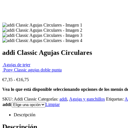
addi Classic Agujas Circulares
Agujas de tejer
Pony Classic agujas doble punta
Rango
€
7,35
-
€
16,75
de
Vea lo que está disponible seleccionando opciones de los menús d
precios:
desde
SKU:
Addi Classic
Categorías:
addi
,
Agujas y ganchillos
Etiquetas:
A
€7,35
addi
Limpiar
hasta
€16,75
Descripción
Descripción