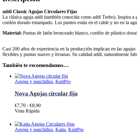
addi Classic Agujas Circulares Fijas
La clásica aguja addi (también conocida como addi Turbo). Inspira a g
cordón dorado estampado. Los puntos están en el cable y no en la aguja
Material:
Puntas de latón bronceado blanco, cordón de plástico dorad
Casi 200 años de experiencia en la producción implican en las agujas 
flexibles y puntas suaves y livianas. Su calidad addi, naturalmente fa
También te recomendamos…
Agujas y ganchillos
,
KnitPro
Nova Agujas circular fija
Rango
€
7,70
-
€
8,90
Este
de
Vista Rápida
producto
precios:
tiene
desde
múltiples
€7,70
Agujas y ganchillos
,
Katia
,
KnitPro
variantes.
hasta