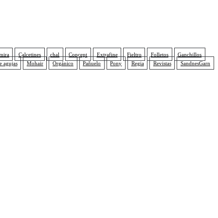
mira
Calcetines
chal
Concept
Extrafine
Fieltro
Folletos
Ganchillos
e agujas
Mohair
Orgánico
Pañuelo
Pony
Regia
Revistas
SandnesGarn