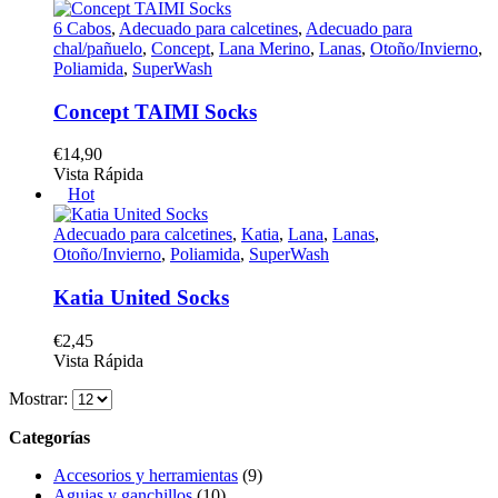
6 Cabos
,
Adecuado para calcetines
,
Adecuado para
chal/pañuelo
,
Concept
,
Lana Merino
,
Lanas
,
Otoño/Invierno
,
Poliamida
,
SuperWash
Concept TAIMI Socks
€
14,90
Este
Vista Rápida
producto
Hot
tiene
múltiples
Adecuado para calcetines
,
Katia
,
Lana
,
Lanas
,
variantes.
Otoño/Invierno
,
Poliamida
,
SuperWash
Las
opciones
Katia United Socks
se
pueden
€
2,45
elegir
Este
Vista Rápida
en
producto
la
Mostrar:
tiene
página
múltiples
de
Categorías
variantes.
producto
Las
Accesorios y herramientas
(9)
opciones
Agujas y ganchillos
(10)