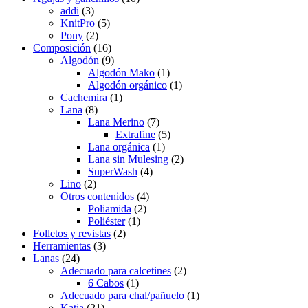
se
addi
(3)
pueden
KnitPro
(5)
elegir
Pony
(2)
en
Composición
(16)
la
Algodón
(9)
página
Algodón Mako
(1)
de
Algodón orgánico
(1)
producto
Cachemira
(1)
Lana
(8)
Lana Merino
(7)
Extrafine
(5)
Lana orgánica
(1)
Lana sin Mulesing
(2)
SuperWash
(4)
Lino
(2)
Otros contenidos
(4)
Poliamida
(2)
Poliéster
(1)
Folletos y revistas
(2)
Herramientas
(3)
Lanas
(24)
Adecuado para calcetines
(2)
6 Cabos
(1)
Adecuado para chal/pañuelo
(1)
Katia
(21)