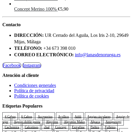
Concept Merino 100%
€
5,90
Contacto
DIRECCIÓN:
UR Cerrado del Aguila, Los Iris 2-10, 29649
Mijas, Málaga
TELÉFONO:
+34 673 398 010
CORREO ELECTRÓNICO:
info@lanasdenoruega.es
Facebook
Instagram
Atención al cliente
Condiciones generales
Política de privacidad
Política de cookies
Etiquetas Populares
4 Cabos
6 Cabos
Accesorios
Acrílico
Addi
Agujas circulares
Agujas de
tejer
Agujas doble punta
Algodón
Algodón Mako
Alpaca
Amigurumi
Cachemira
Calcetines
chal
Concept
Extrafine
Fieltro
Folletos