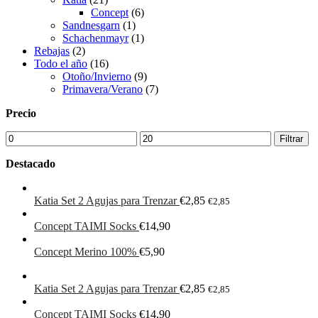
Concept
(6)
Sandnesgarn
(1)
Schachenmayr
(1)
Rebajas
(2)
Todo el año
(16)
Otoño/Invierno
(9)
Primavera/Verano
(7)
Precio
Precio
Precio
Filtrar
mínimo
máximo
Destacado
Katia Set 2 Agujas para Trenzar
€
2,85
€
2,85
Concept TAIMI Socks
€
14,90
Concept Merino 100%
€
5,90
Katia Set 2 Agujas para Trenzar
€
2,85
€
2,85
Concept TAIMI Socks
€
14,90