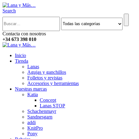
Search
Contacta con nosotros
+34 673 398 010
Inicio
Tienda
Lanas
Agujas y ganchillos
Folletos y revistas
Accesorios y herramientas
Nuestras marcas
Katia
Concept
Lanas STOP
Schachenmayr
Sandnesgarn
addi
KnitPro
Pony