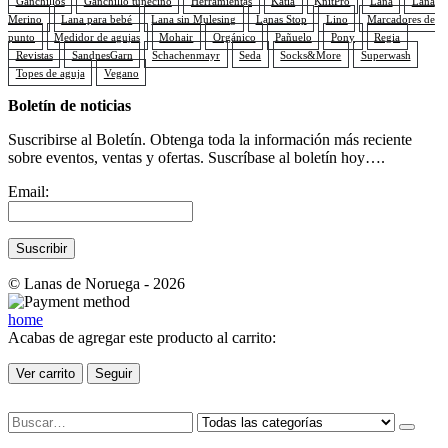
Ganchillos
Ganchillo tunecino
Herramientas
Katia
KnitPro
Lana
Lana
Merino
Lana para bebé
Lana sin Mulesing
Lanas Stop
Lino
Marcadores de
punto
Medidor de agujas
Mohair
Orgánico
Pañuelo
Pony
Regia
Revistas
SandnesGarn
Schachenmayr
Seda
Socks&More
Superwash
Topes de aguja
Vegano
Boletín de noticias
Suscribirse al Boletín. Obtenga toda la información más reciente
sobre eventos, ventas y ofertas. Suscríbase al boletín hoy….
Email:
© Lanas de Noruega - 2026
home
Acabas de agregar este producto al carrito:
Ver carrito
Seguir