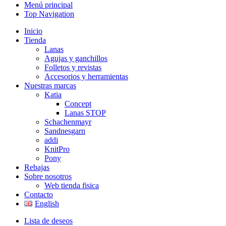
Menú principal
Top Navigation
Inicio
Tienda
Lanas
Agujas y ganchillos
Folletos y revistas
Accesorios y herramientas
Nuestras marcas
Katia
Concept
Lanas STOP
Schachenmayr
Sandnesgarn
addi
KnitPro
Pony
Rebajas
Sobre nosotros
Web tienda fisica
Contacto
English
Lista de deseos